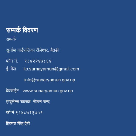
सम्पर्क विवरण
सम्पर्क
सुर्नाया गाउँपालिका रौलेश्वर, बैतडी
फोन नं.
९८४२२४७८६४
ई–मेल
ito.surnayamun@gmail.com
info@sunaryamun.gov.np
वेवसाईट
www.
sunaryamun.gov.np
एम्बुलेन्स चालक- रोशन चन्द
फो नं ९८४८७९३७५१
हिक्मत सिंह ऐरी