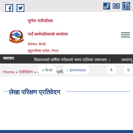
Skip to main content
सुर्नया गाउँपालिका
गाउँ कार्यपालिकाकाे कार्यालय
रौलेश्वर, बैतडी
सुदुरपश्चिम प्रदेश, नेपाल
समाचार
विद्यालयको बार्षिक परीक्षाको समय तालिका सम्बन्धमा ।
आधारभू त
Pages
« first
‹ previous
…
4
5
You are here
Home
»
प्रतिवेदन
» लेखा परिक्षण प्रतिवेदन
लेखा परिक्षण प्रतिवेदन