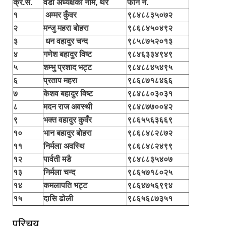
क्र.स.
वडा अध्यक्षको नाम, थर
फोन नं.
१
अम्मर कुँवर
९८४८८३५०७२
२
मन्जु महरा बोहरा
९८६८४५०४९२
३
धन वहादुर चन्द
९८५८७५२०१३
४
गणेश बहादुर विष्ट
९८४६३३४९४९
५
शम्भु प्रशाद भट्ट
९८४८८४५४९५
६
प्रताप महरा
९८६८७१८४६६
७
केशव बहादुर विष्ट
९८४८८०३०३१
८
मदन राज अवस्थी
९८४८७७००४२
९
भक्त वहादुर कुवँर
९८६५५६३६६९
१०
भान बहादुर बोहरा
९८६८४८२८७२
११
निर्मला अवस्थि
९८६८४८२४९९
१२
पार्वती मडै
९८४८८३५४०७
१३
निर्मला चन्द
९८६५७१८०२५
१४
कमलापति भट्ट
९८६४७५६९९४
१५
दासि ढोली
९८६५६८७३५१
परिचय