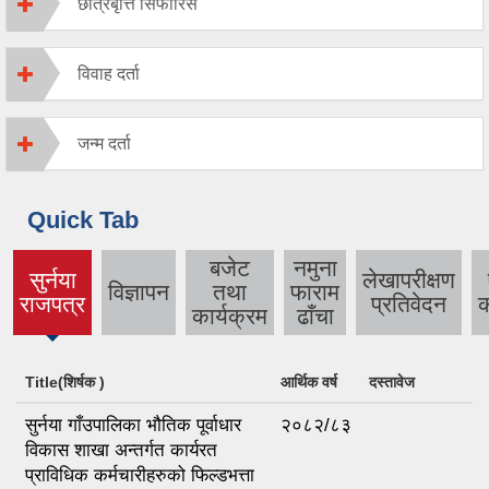
छात्रबृत्ति सिफारिस
विवाह दर्ता
जन्म दर्ता
Quick Tab
बजेट
नमुना
सुर्नया
लेखापरीक्षण
विज्ञापन
तथा
फाराम
(active
राजपत्र
प्रतिवेदन
क
कार्यक्रम
ढाँचा
tab)
Title(शिर्षक )
आर्थिक वर्ष
दस्तावेज
सुर्नया गाँउपालिका भौतिक पूर्वाधार
२०८२/८३
विकास शाखा अन्तर्गत कार्यरत
प्राविधिक कर्मचारीहरुको फिल्डभत्ता