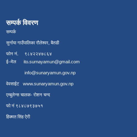
सम्पर्क विवरण
सम्पर्क
सुर्नाया गाउँपालिका रौलेश्वर, बैतडी
फोन नं.
९८४२२४७८६४
ई–मेल
ito.surnayamun@gmail.com
info@sunaryamun.gov.np
वेवसाईट
www.
sunaryamun.gov.np
एम्बुलेन्स चालक- रोशन चन्द
फो नं ९८४८७९३७५१
हिक्मत सिंह ऐरी