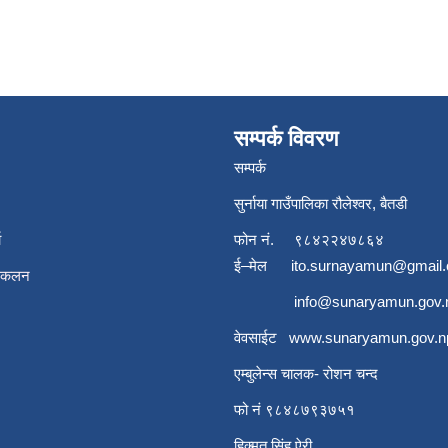
सम्पर्क विवरण
सम्पर्क
सुर्नाया गाउँपालिका रौलेश्वर, बैतडी
ा
फोन नं.
९८४२२४७८६४
ई–मेल
ito.surnayamun@gmail
संकलन
info@sunaryamun.gov.
वेवसाईट
www.
sunaryamun.gov.n
एम्बुलेन्स चालक- रोशन चन्द
फो नं ९८४८७९३७५१
हिक्मत सिंह ऐरी