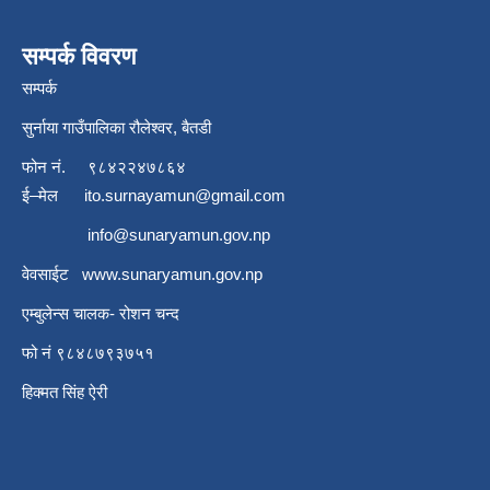
सम्पर्क विवरण
सम्पर्क
सुर्नाया गाउँपालिका रौलेश्वर, बैतडी
फोन नं.
९८४२२४७८६४
ई–मेल
ito.surnayamun@gmail.com
info@sunaryamun.gov.np
वेवसाईट
www.
sunaryamun.gov.np
एम्बुलेन्स चालक- रोशन चन्द
फो नं ९८४८७९३७५१
हिक्मत सिंह ऐरी