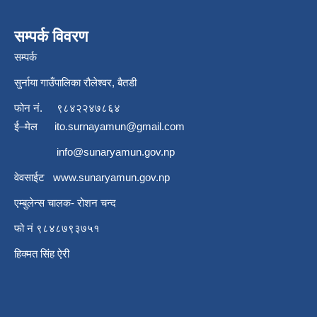
सम्पर्क विवरण
सम्पर्क
सुर्नाया गाउँपालिका रौलेश्वर, बैतडी
फोन नं.
९८४२२४७८६४
ई–मेल
ito.surnayamun@gmail.com
info@sunaryamun.gov.np
वेवसाईट
www.
sunaryamun.gov.np
एम्बुलेन्स चालक- रोशन चन्द
फो नं ९८४८७९३७५१
हिक्मत सिंह ऐरी