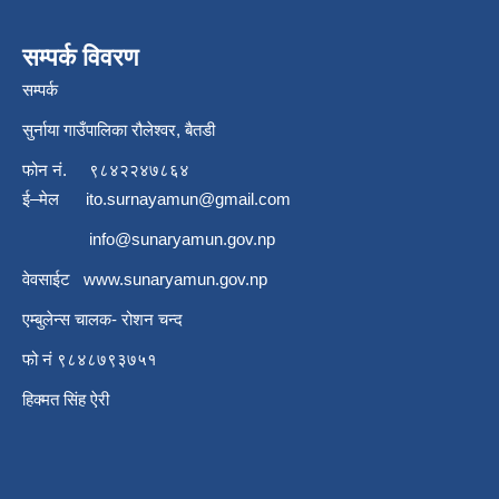
सम्पर्क विवरण
सम्पर्क
सुर्नाया गाउँपालिका रौलेश्वर, बैतडी
फोन नं.
९८४२२४७८६४
ई–मेल
ito.surnayamun@gmail.com
info@sunaryamun.gov.np
वेवसाईट
www.
sunaryamun.gov.np
एम्बुलेन्स चालक- रोशन चन्द
फो नं ९८४८७९३७५१
हिक्मत सिंह ऐरी