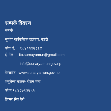
सम्पर्क विवरण
सम्पर्क
सुर्नाया गाउँपालिका रौलेश्वर, बैतडी
फोन नं.
९८४२२४७८६४
ई–मेल
ito.surnayamun@gmail.com
info@sunaryamun.gov.np
वेवसाईट
www.
sunaryamun.gov.np
एम्बुलेन्स चालक- रोशन चन्द
फो नं ९८४८७९३७५१
हिक्मत सिंह ऐरी