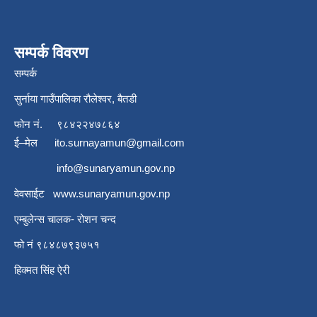
सम्पर्क विवरण
सम्पर्क
सुर्नाया गाउँपालिका रौलेश्वर, बैतडी
फोन नं.
९८४२२४७८६४
ई–मेल
ito.surnayamun@gmail.com
info@sunaryamun.gov.np
वेवसाईट
www.
sunaryamun.gov.np
एम्बुलेन्स चालक- रोशन चन्द
फो नं ९८४८७९३७५१
हिक्मत सिंह ऐरी