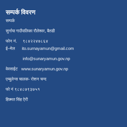
सम्पर्क विवरण
सम्पर्क
सुर्नाया गाउँपालिका रौलेश्वर, बैतडी
फोन नं.
९८४२२४७८६४
ई–मेल
ito.surnayamun@gmail.com
info@sunaryamun.gov.np
वेवसाईट
www.
sunaryamun.gov.np
एम्बुलेन्स चालक- रोशन चन्द
फो नं ९८४८७९३७५१
हिक्मत सिंह ऐरी