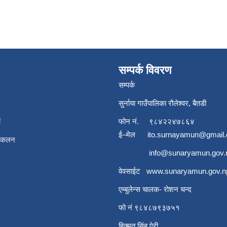
सम्पर्क विवरण
सम्पर्क
सुर्नाया गाउँपालिका रौलेश्वर, बैतडी
ा
फोन नं.
९८४२२४७८६४
ई–मेल
ito.surnayamun@gmail
संकलन
info@sunaryamun.gov.
वेवसाईट
www.
sunaryamun.gov.n
एम्बुलेन्स चालक- रोशन चन्द
फो नं ९८४८७९३७५१
हिक्मत सिंह ऐरी