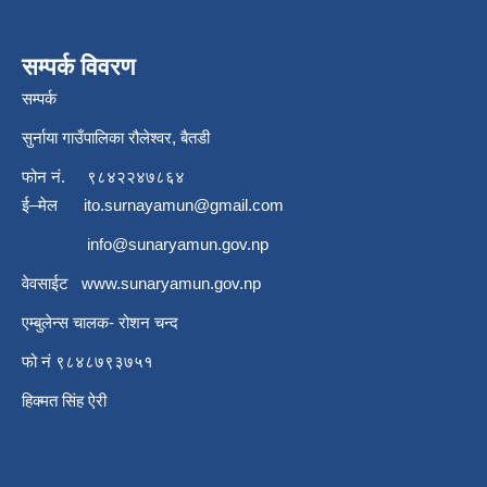
सम्पर्क विवरण
सम्पर्क
सुर्नाया गाउँपालिका रौलेश्वर, बैतडी
फोन नं.
९८४२२४७८६४
ई–मेल
ito.surnayamun@gmail.com
info@sunaryamun.gov.np
वेवसाईट
www.
sunaryamun.gov.np
एम्बुलेन्स चालक- रोशन चन्द
फो नं ९८४८७९३७५१
हिक्मत सिंह ऐरी