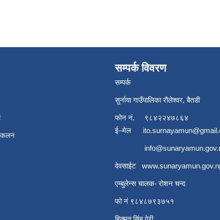
सम्पर्क विवरण
सम्पर्क
सुर्नाया गाउँपालिका रौलेश्वर, बैतडी
ा
फोन नं.
९८४२२४७८६४
ई–मेल
ito.surnayamun@gmail
संकलन
info@sunaryamun.gov.
वेवसाईट
www.
sunaryamun.gov.n
एम्बुलेन्स चालक- रोशन चन्द
फो नं ९८४८७९३७५१
हिक्मत सिंह ऐरी