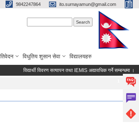
9842247864
ito.surnayamun@gmail.com
Search form
Search
रतिवेदन
विधुतिय शुसान सेवा
विद्यालयहरु
विद्यार्थी विवरण सत्यापन तथा IEMIS अद्यावधिक गर्ने सम्बन्धमा ।
Pages
1
2