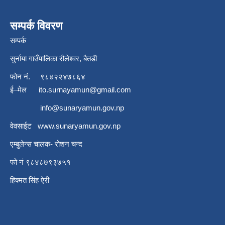
सम्पर्क विवरण
सम्पर्क
सुर्नाया गाउँपालिका रौलेश्वर, बैतडी
फोन नं.
९८४२२४७८६४
ई–मेल
ito.surnayamun@gmail.com
info@sunaryamun.gov.np
वेवसाईट
www.
sunaryamun.gov.np
एम्बुलेन्स चालक- रोशन चन्द
फो नं ९८४८७९३७५१
हिक्मत सिंह ऐरी