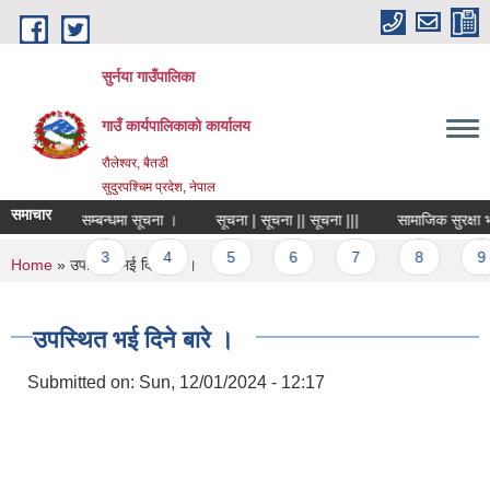
Skip to main content
सुर्नया गाउँपालिका
गाउँ कार्यपालिकाकाे कार्यालय
रौलेश्वर, बैतडी
सुदुरपश्चिम प्रदेश, नेपाल
समाचार
विशेषज्ञ सूची सम्बन्धमा सूचना ।
सूचना | सूचना || सूचना |||
सामाजिक सुरक्षा भत
ages
2
3
4
5
6
7
8
9
You are here
Home
» उपस्थित भई दिने बारे ।
उपस्थित भई दिने बारे ।
Submitted on:
Sun, 12/01/2024 - 12:17