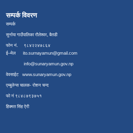
सम्पर्क विवरण
सम्पर्क
सुर्नाया गाउँपालिका रौलेश्वर, बैतडी
फोन नं.
९८४२२४७८६४
ई–मेल
ito.surnayamun@gmail.com
info@sunaryamun.gov.np
वेवसाईट
www.
sunaryamun.gov.np
एम्बुलेन्स चालक- रोशन चन्द
फो नं ९८४८७९३७५१
हिक्मत सिंह ऐरी