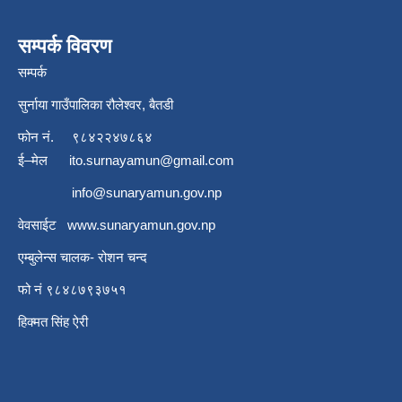
सम्पर्क विवरण
सम्पर्क
सुर्नाया गाउँपालिका रौलेश्वर, बैतडी
फोन नं.
९८४२२४७८६४
ई–मेल
ito.surnayamun@gmail.com
info@sunaryamun.gov.np
वेवसाईट
www.
sunaryamun.gov.np
एम्बुलेन्स चालक- रोशन चन्द
फो नं ९८४८७९३७५१
हिक्मत सिंह ऐरी