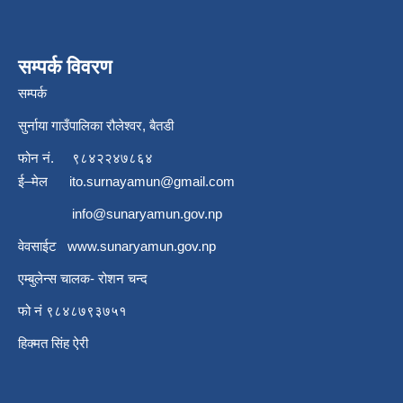
सम्पर्क विवरण
सम्पर्क
सुर्नाया गाउँपालिका रौलेश्वर, बैतडी
फोन नं.
९८४२२४७८६४
ई–मेल
ito.surnayamun@gmail.com
info@sunaryamun.gov.np
वेवसाईट
www.
sunaryamun.gov.np
एम्बुलेन्स चालक- रोशन चन्द
फो नं ९८४८७९३७५१
हिक्मत सिंह ऐरी