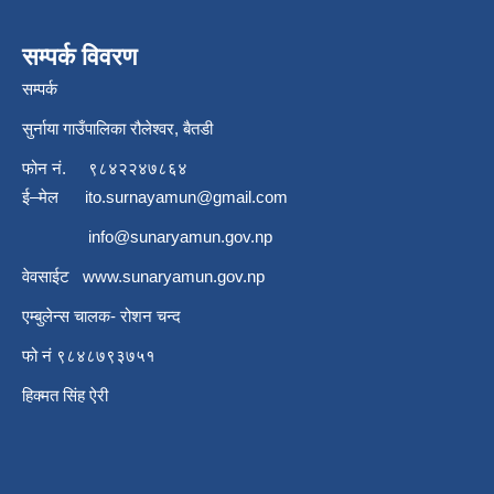
सम्पर्क विवरण
सम्पर्क
सुर्नाया गाउँपालिका रौलेश्वर, बैतडी
फोन नं.
९८४२२४७८६४
ई–मेल
ito.surnayamun@gmail.com
info@sunaryamun.gov.np
वेवसाईट
www.
sunaryamun.gov.np
एम्बुलेन्स चालक- रोशन चन्द
फो नं ९८४८७९३७५१
हिक्मत सिंह ऐरी