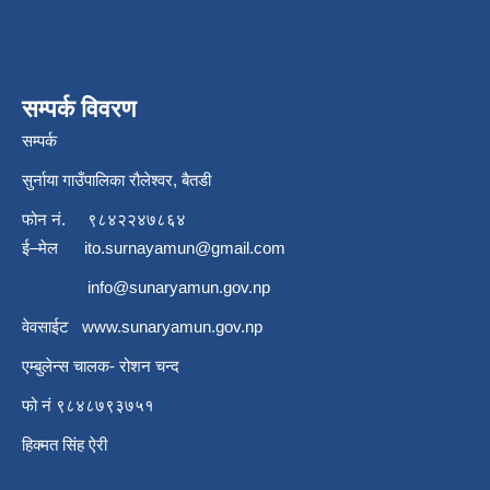
सम्पर्क विवरण
सम्पर्क
सुर्नाया गाउँपालिका रौलेश्वर, बैतडी
फोन नं.
९८४२२४७८६४
ई–मेल
ito.surnayamun@gmail.com
info@sunaryamun.gov.np
वेवसाईट
www.
sunaryamun.gov.np
एम्बुलेन्स चालक- रोशन चन्द
फो नं ९८४८७९३७५१
हिक्मत सिंह ऐरी