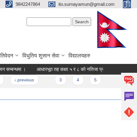
9842247864
ito.surnayamun@gmail.com
Search form
Search
रतिवेदन
विधुतिय शुसान सेवा
विद्यालयहरु
न सम्बन्धमा ।
आधारभूत तह कक्षा ५ र ८ को नतिजा प्रकाशन सम्बन्धमा ।
‹ previous
…
3
4
5
6
7
8