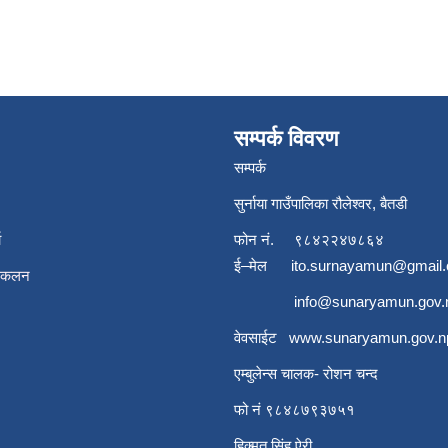
सम्पर्क विवरण
सम्पर्क
सुर्नाया गाउँपालिका रौलेश्वर, बैतडी
ा
फोन नं.
९८४२२४७८६४
ई–मेल
ito.surnayamun@gmail
संकलन
info@sunaryamun.gov.
वेवसाईट
www.
sunaryamun.gov.n
एम्बुलेन्स चालक- रोशन चन्द
फो नं ९८४८७९३७५१
हिक्मत सिंह ऐरी