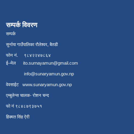
सम्पर्क विवरण
सम्पर्क
सुर्नाया गाउँपालिका रौलेश्वर, बैतडी
फोन नं.
९८४२२४७८६४
ई–मेल
ito.surnayamun@gmail.com
info@sunaryamun.gov.np
वेवसाईट
www.
sunaryamun.gov.np
एम्बुलेन्स चालक- रोशन चन्द
फो नं ९८४८७९३७५१
हिक्मत सिंह ऐरी