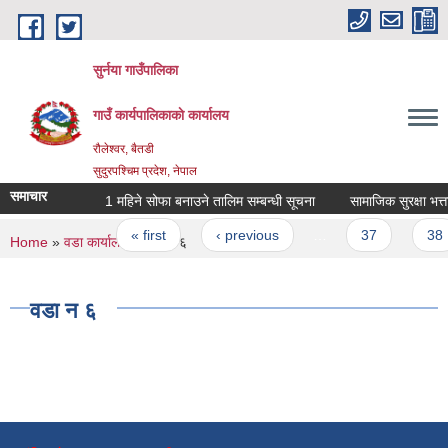
Skip to main content
सुर्नया गाउँपालिका
गाउँ कार्यपालिकाकाे कार्यालय
रौलेश्वर, बैतडी
सुदुरपश्चिम प्रदेश, नेपाल
समाचार
1 महिने सोफा बनाउने तालिम सम्बन्धी सूचना
सामाजिक सुरक्षा भत्त
Pages
« first
‹ previous
…
37
38
You are here
Home
»
वडा कार्यालय
» वडा न‌‍ ६
वडा न‌‍ ६