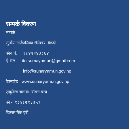
सम्पर्क विवरण
सम्पर्क
सुर्नाया गाउँपालिका रौलेश्वर, बैतडी
फोन नं.
९८४२२४७८६४
ई–मेल
ito.surnayamun@gmail.com
info@sunaryamun.gov.np
वेवसाईट
www.
sunaryamun.gov.np
एम्बुलेन्स चालक- रोशन चन्द
फो नं ९८४८७९३७५१
हिक्मत सिंह ऐरी