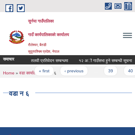
Skip to main content
सुर्नया गाउँपालिका
गाउँ कार्यपालिकाकाे कार्यालय
रौलेश्वर, बैतडी
सुदुरपश्चिम प्रदेश, नेपाल
समाचार
तलवी प्रतिवेदन सम्बन्धमा
१२ अौ गाउँसभा हुने सम्बन्धी सूचना
Pages
« first
‹ previous
…
39
40
You are here
Home
»
वडा कार्यालय
» वडा न‌‍ ६
वडा न‌‍ ६