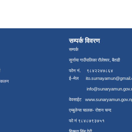
सम्पर्क विवरण
सम्पर्क
सुर्नाया गाउँपालिका रौलेश्वर, बैतडी
ा
फोन नं.
९८४२२४७८६४
ई–मेल
ito.surnayamun@gmail
संकलन
info@sunaryamun.gov.
वेवसाईट
www.
sunaryamun.gov.n
एम्बुलेन्स चालक- रोशन चन्द
फो नं ९८४८७९३७५१
हिक्मत सिंह ऐरी