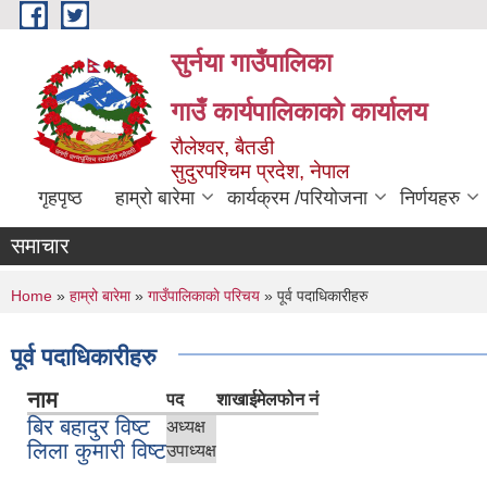
Skip to main content
सुर्नया गाउँपालिका
गाउँ कार्यपालिकाकाे कार्यालय
रौलेश्वर, बैतडी
सुदुरपश्चिम प्रदेश, नेपाल
गृहपृष्ठ
हाम्रो बारेमा
कार्यक्रम /परियोजना
निर्णयहरु
समाचार
You are here
Home
»
हाम्रो बारेमा
»
गाउँपालिकाकाे परिचय
» पूर्व पदाधिकारीहरु
पूर्व पदाधिकारीहरु
नाम
पद
शाखा
ईमेल
फोन नं
बिर बहादुर विष्ट
अध्यक्ष
लिला कुमारी विष्ट
उपाध्यक्ष