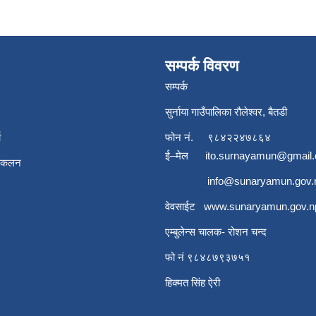
सम्पर्क विवरण
सम्पर्क
सुर्नाया गाउँपालिका रौलेश्वर, बैतडी
ा
फोन नं.
९८४२२४७८६४
ई–मेल
ito.surnayamun@gmail
संकलन
info@sunaryamun.gov.
वेवसाईट
www.
sunaryamun.gov.n
एम्बुलेन्स चालक- रोशन चन्द
फो नं ९८४८७९३७५१
हिक्मत सिंह ऐरी