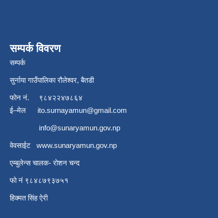
सम्पर्क विवरण
सम्पर्क
सुर्नाया गाउँपालिका रौलेश्वर, बैतडी
फोन नं.
९८४२२४७८६४
ई–मेल
ito.surnayamun@gmail.com
info@sunaryamun.gov.np
वेवसाईट
www.
sunaryamun.gov.np
एम्बुलेन्स चालक- रोशन चन्द
फो नं ९८४८७९३७५१
हिक्मत सिंह ऐरी