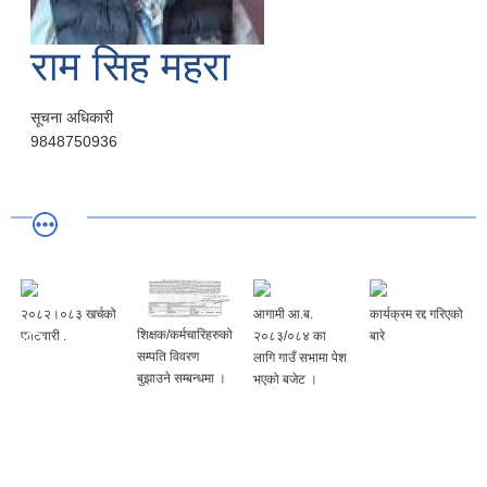
राम सिह महरा
सूचना अधिकारी
9848750936
२०८२।०८३ खर्चको
आगामी आ.ब.
कार्यक्रम रद्द गरिएको
शिक्षक/कर्मचारिहरुको
फाटवारी .
२०८३/०८४ का
बारे
सम्पति विवरण
लागि गाउँ सभामा पेश
बुझाउने सम्बन्धमा ।
भएको बजेट ।