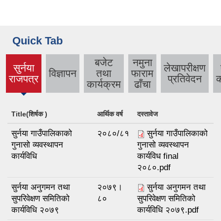
Quick Tab
बजेट
नमुना
सुर्नया
लेखापरीक्षण
विज्ञापन
तथा
फाराम
(active
राजपत्र
प्रतिवेदन
क
कार्यक्रम
ढाँचा
tab)
Title(शिर्षक )
आर्थिक वर्ष
दस्तावेज
सुर्नया गाउँपालिकाको
२०८०/८१
सुर्नया गाउँपालिकाको
गुनासो व्यवस्थापन
गुनासो व्यवस्थापन
कार्यविधि
कार्यविध final
२०८०.pdf
सुर्नया अनुगमन तथा
२०७९।
सुर्नया अनुगमन तथा
सुपरिवेक्षण समितिको
८०
सुपरिवेक्षण समितिको
कार्यविधि २०७९
कार्यविधि २०७९.pdf