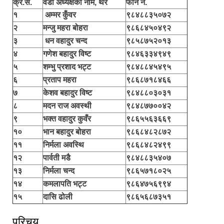
क्र.स.
वडा अध्यक्षको नाम, थर
फोन नं.
१
अम्मर कुँवर
९८४८८३५०७२
२
मन्जु महरा बोहरा
९८६८४५०४९२
३
धन वहादुर चन्द
९८५८७५२०१३
४
गणेश बहादुर विष्ट
९८४६३३४९४९
५
शम्भु प्रशाद भट्ट
९८४८८४५४९५
६
प्रताप महरा
९८६८७१८४६६
७
केशव बहादुर विष्ट
९८४८८०३०३१
८
मदन राज अवस्थी
९८४८७७००४२
९
भक्त वहादुर कुवँर
९८६५५६३६६९
१०
भान बहादुर बोहरा
९८६८४८२८७२
११
निर्मला अवस्थि
९८६८४८२४९९
१२
पार्वती मडै
९८४८८३५४०७
१३
निर्मला चन्द
९८६५७१८०२५
१४
कमलापति भट्ट
९८६४७५६९९४
१५
दासि ढोली
९८६५६८७३५१
परिचय